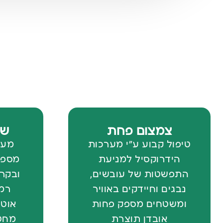
צמצום פחת
של
טיפול קבוע ע"י מערכות
מער
הידרוקסיל למניעת
מספק
התפשטות של עובשים,
ובקרה
נבגים וחיידקים באוויר
רמו
ומשטחים מספק פחות
אוטו
אובדן תוצרת
מחט