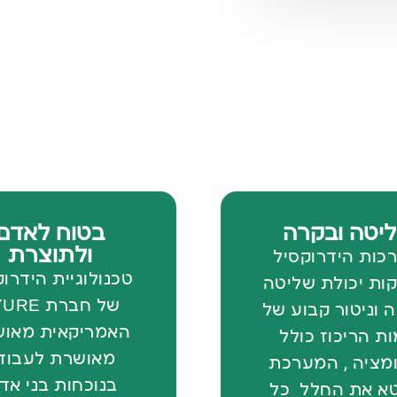
יטה ובקרה
בטוח לאדם
ולתוצרת
כות הידרוקסיל
טכנולוגיית הידרו
ות יכולת שליטה
של חברת E
 וניטור קבוע של
האמריקאית מאו
ת הריכוז כולל
מאושרת לעבוד
מציה , המערכת
בנוכחות בני אד
א את החלל כל