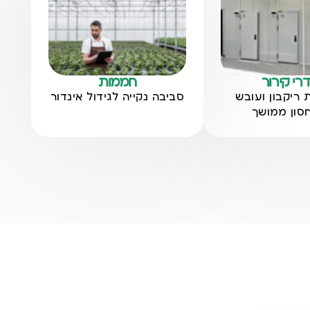
רי קירור
חממות
ריקבון ועובש
סביבה נקייה לגידול אינדור
סון ממושך