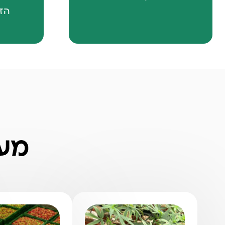
הזמ
מער